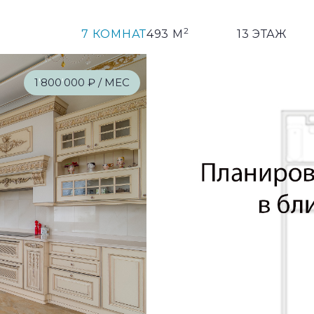
2
7 КОМНАТ
493 М
13 ЭТАЖ
1
'
800
'
000 ₽ / МЕС