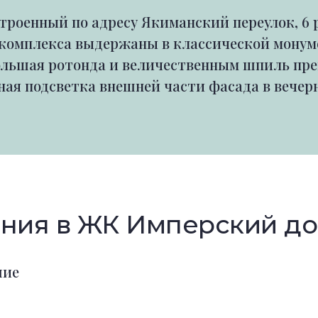
троенный по адресу Якиманский переулок, 6
в комплекса выдержаны в классической мон
ольшая ротонда и величественным шпиль пр
ая подсветка внешней части фасада в вечерн
ния в ЖК Имперский д
шие