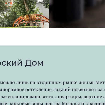
рский Дом
ожно лишь на вторичном рынке жилья. Метра
панорамное остекление лоджий позволяют за
таже спланировано всего 2 квартиры, верхни
ные парковые зоны центра Москвы и красиво