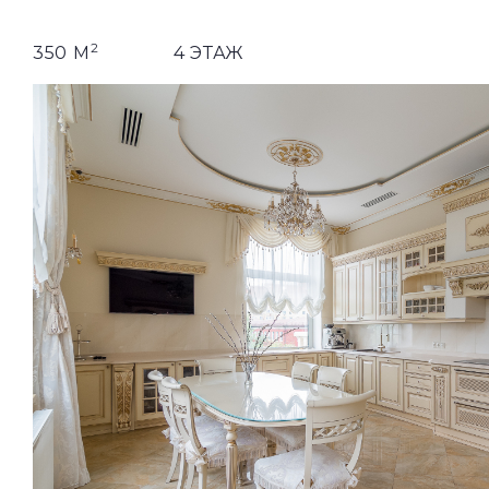
2
350 М
4 ЭТАЖ