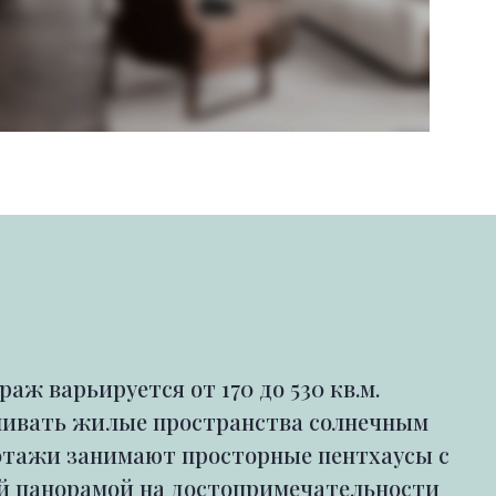
ж варьируется от 170 до 530 кв.м.
ливать жилые пространства солнечным
е этажи занимают просторные пентхаусы с
й панорамой на достопримечательности