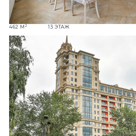
2
462 М
13 ЭТАЖ